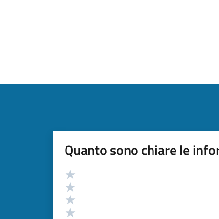
Quanto sono chiare le info
Valutazione
Valuta 5 stelle su 5
Valuta 4 stelle su 5
Valuta 3 stelle su 5
Valuta 2 stelle su 5