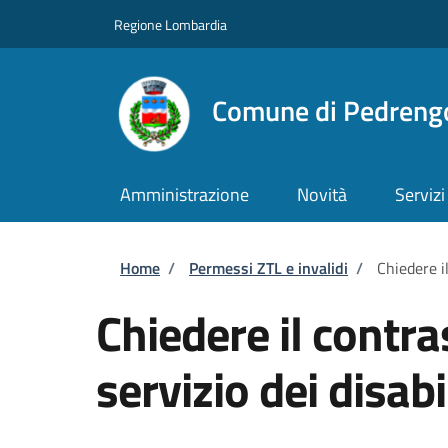
Salta al contenuto principale
Skip to footer content
Regione Lombardia
Comune di Pedreng
Amministrazione
Novità
Servizi
Briciole di pane
Home
/
Permessi ZTL e invalidi
/
Chiedere il
Chiedere il contra
servizio dei disabi