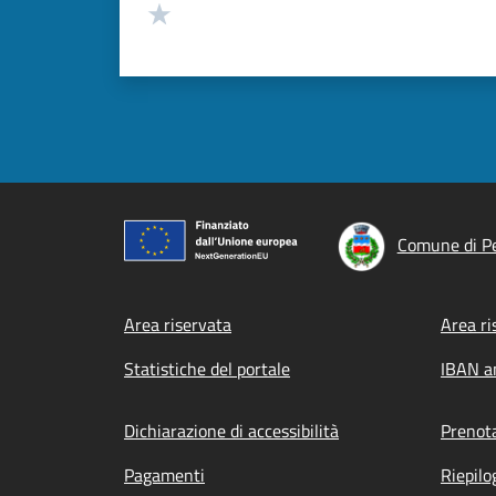
Valuta 1 stelle su 5
Comune di P
Footer menu
Area riservata
Area ri
Statistiche del portale
IBAN a
Dichiarazione di accessibilità
Prenot
Pagamenti
Riepilo