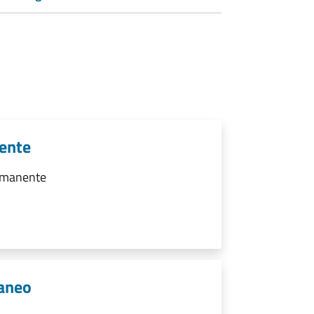
nente
ermanente
raneo