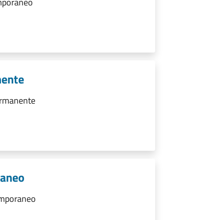
emporaneo
nente
ermanente
raneo
emporaneo