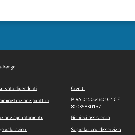
edrengo
servata dipendenti
Crediti
P.IVA 01506480167 C.F.
mministrazione pubblica
80035830167
azione appuntamento
Richiedi assistenza
go valutazioni
Segnalazione disservizio