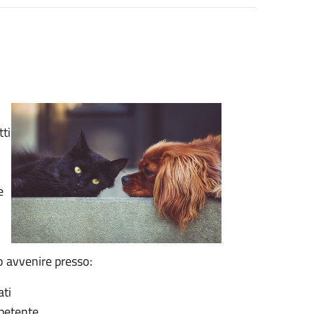
tti
e
no avvenire presso:
ati
mpetente.