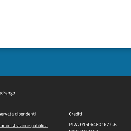
edrengo
servata dipendenti
Crediti
P.IVA 01506480167 C.F.
mministrazione pubblica