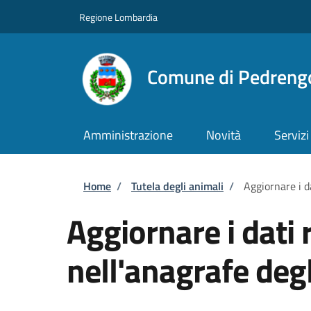
Salta al contenuto principale
Skip to footer content
Regione Lombardia
Comune di Pedreng
Amministrazione
Novità
Servizi
Briciole di pane
Home
/
Tutela degli animali
/
Aggiornare i da
Aggiornare i dati 
nell'anagrafe degl