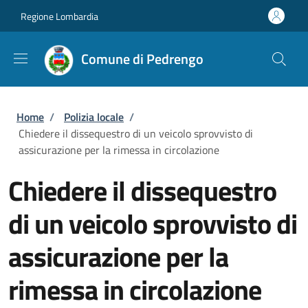
Salta al contenuto principale
Skip to footer content
Regione Lombardia
Comune di Pedrengo
Briciole di pane
Home
/
Polizia locale
/
Chiedere il dissequestro di un veicolo sprovvisto di
assicurazione per la rimessa in circolazione
Chiedere il dissequestro
di un veicolo sprovvisto di
assicurazione per la
rimessa in circolazione