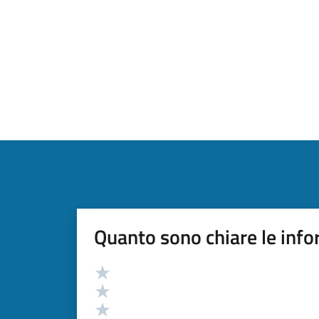
Quanto sono chiare le info
Valutazione
Valuta 5 stelle su 5
Valuta 4 stelle su 5
Valuta 3 stelle su 5