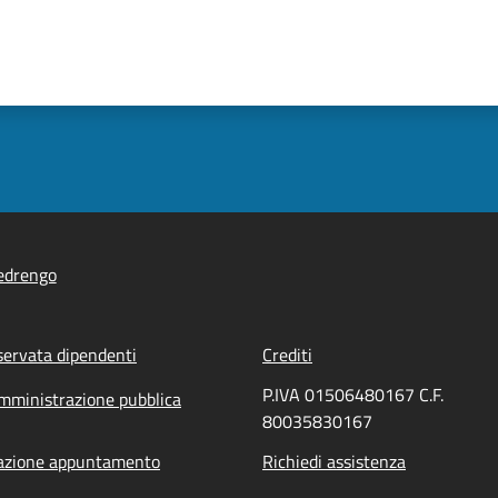
edrengo
servata dipendenti
Crediti
P.IVA 01506480167 C.F.
mministrazione pubblica
80035830167
azione appuntamento
Richiedi assistenza