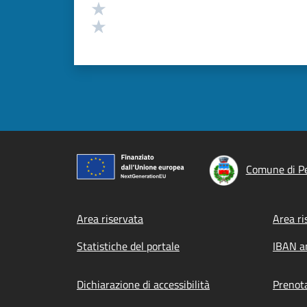
Valuta 2 stelle su 5
Valuta 1 stelle su 5
Comune di P
Footer menu
Area riservata
Area ri
Statistiche del portale
IBAN a
Dichiarazione di accessibilità
Prenot