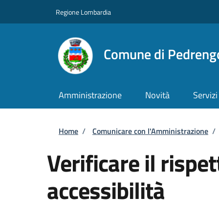
Salta al contenuto principale
Skip to footer content
Regione Lombardia
Comune di Pedreng
Amministrazione
Novità
Servizi
Briciole di pane
Home
/
Comunicare con l'Amministrazione
/
Verificare il rispe
accessibilità