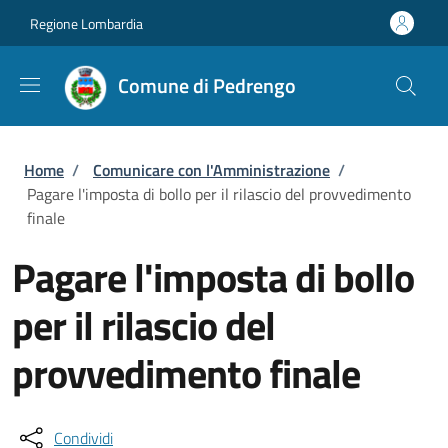
Salta al contenuto principale
Skip to footer content
Regione Lombardia
Comune di Pedrengo
Briciole di pane
Home
/
Comunicare con l'Amministrazione
/
Pagare l'imposta di bollo per il rilascio del provvedimento
finale
Pagare l'imposta di bollo
per il rilascio del
provvedimento finale
Condividi