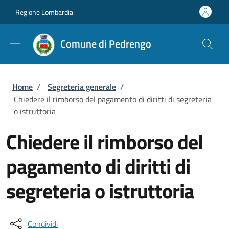
Salta al contenuto principale
Skip to footer content
Regione Lombardia
Comune di Pedrengo
Briciole di pane
Home
/
Segreteria generale
/
Chiedere il rimborso del pagamento di diritti di segreteria
o istruttoria
Chiedere il rimborso del
pagamento di diritti di
segreteria o istruttoria
Condividi