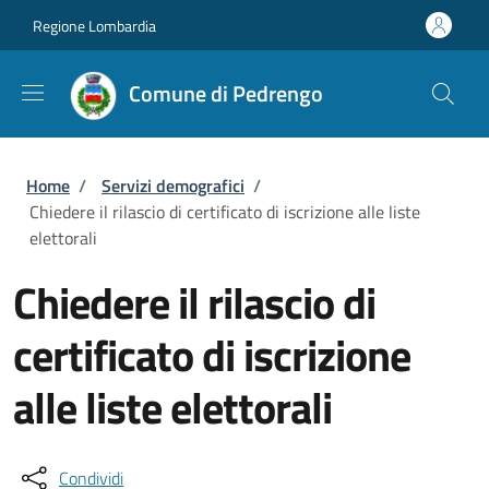
Salta al contenuto principale
Skip to footer content
Regione Lombardia
Comune di Pedrengo
Briciole di pane
Home
/
Servizi demografici
/
Chiedere il rilascio di certificato di iscrizione alle liste
elettorali
Chiedere il rilascio di
certificato di iscrizione
alle liste elettorali
Condividi