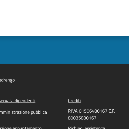
edrengo
servata dipendenti
Crediti
P.IVA 01506480167 C.F.
mministrazione pubblica
80035830167
azione appuntamento
Richiedi assistenza