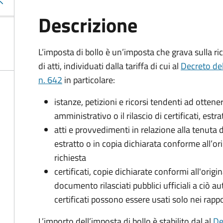
Descrizione
L’imposta di bollo è un’imposta che grava sulla ric
di atti, individuati dalla tariffa di cui al
Decreto de
n. 642
in particolare:
istanze, petizioni e ricorsi tendenti ad otte
amministrativo o il rilascio di certificati, estrat
atti e provvedimenti in relazione alla tenuta di
estratto o in copia dichiarata conforme all’or
richiesta
certificati, copie dichiarate conformi all'origi
documento rilasciati pubblici ufficiali a ciò aut
certificati possono essere usati solo nei rappor
L’importo dell’imposta di bollo è stabilito dal al
De