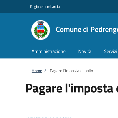
Salta al contenuto principale
Skip to footer content
Regione Lombardia
Comune di Pedreng
Amministrazione
Novità
Servizi
Briciole di pane
Home
/
Pagare l'imposta di bollo
Pagare l'imposta 