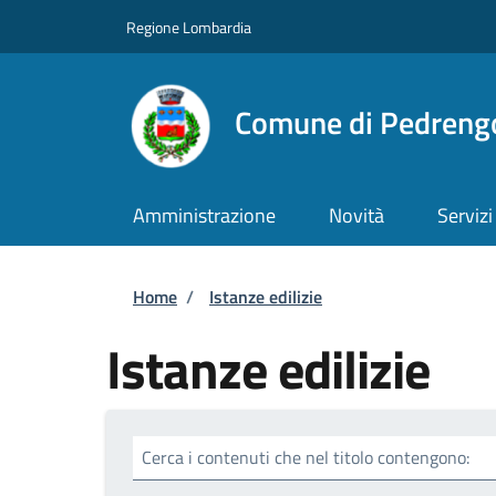
Salta al contenuto principale
Skip to footer content
Regione Lombardia
Comune di Pedreng
Amministrazione
Novità
Servizi
Briciole di pane
Home
/
Istanze edilizie
Istanze edilizie
Cerca i contenuti che nel titolo contengono: