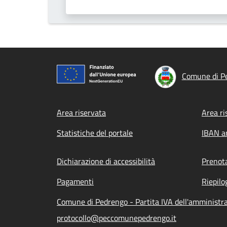
Comune di P
Footer menu
Area riservata
Area ri
Statistiche del portale
IBAN a
Dichiarazione di accessibilità
Prenot
Pagamenti
Riepilo
Comune di Pedrengo - Partita IVA dell'amminist
protocollo@peccomunepedrengo.it