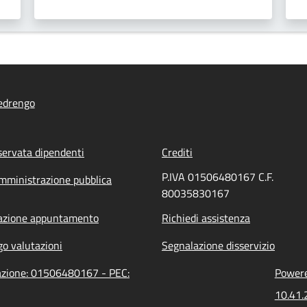
edrengo
servata dipendenti
Crediti
P.IVA 01506480167 C.F.
mministrazione pubblica
80035830167
azione appuntamento
Richiedi assistenza
go valutazioni
Segnalazione disservizio
razione: 01506480167 - PEC:
Powere
10.41.