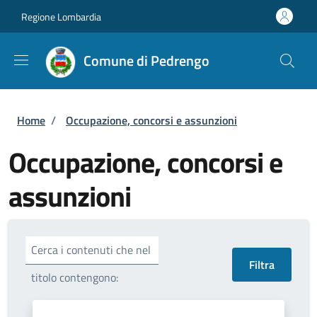
Salta al contenuto principale
Skip to footer content
Regione Lombardia
Comune di Pedrengo
Briciole di pane
Home
/
Occupazione, concorsi e assunzioni
Occupazione, concorsi e
assunzioni
Cerca i contenuti che nel
titolo contengono: