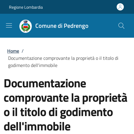
Salta al contenuto principale
Skip to footer content
Regione Lombardia
Comune di Pedrengo
Briciole di pane
Home
/
Documentazione comprovante la proprietà o il titolo di
godimento dell'immobile
Documentazione
comprovante la proprietà
o il titolo di godimento
dell'immobile