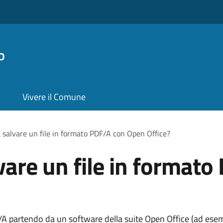
o
Vivere il Comune
 salvare un file in formato PDF/A con Open Office?
vare un file in format
 partendo da un software della suite Open Office (ad esemp