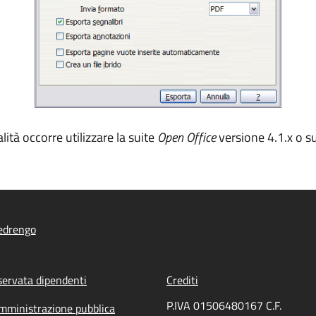
ità occorre utilizzare la suite
Open Office
versione
4.1.x o s
edrengo
servata dipendenti
Crediti
P.IVA 01506480167 C.F.
mministrazione pubblica