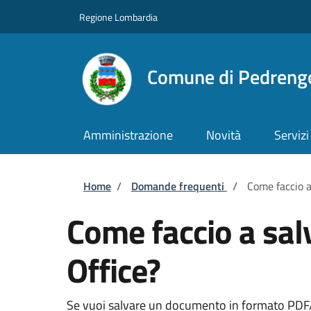
Salta al contenuto principale
Skip to footer content
Regione Lombardia
Comune di Pedreng
Amministrazione
Novità
Servizi
Briciole di pane
Home
/
Domande frequenti
/
Come faccio a
Come faccio a sal
Office?
Se vuoi salvare un documento in formato PDF/A