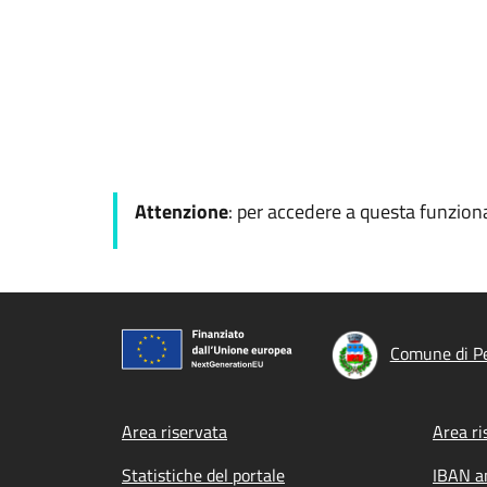
Attenzione
: per accedere a questa funzional
Comune di P
Footer menu
Area riservata
Area ri
Statistiche del portale
IBAN a