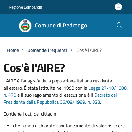
Salta al contenuto principale
Skip to footer content
Regione Lombardia
Comune di Pedrengo
Briciole di pane
Home
/
Domande frequenti
/
Cos'è l'AIRE?
Cos'è l'AIRE?
L'AIRE è l'anagrafe della popolazione italiana residente
all'estero. È stata istituita nel 1990 con la
Legge 27/10/1988,
n. 470
e il suo regolamento di esecuzione è il
Decreto del
Presidente della Repubblica 06/09/1989, n. 323
.
Contiene i dati dei cittadini:
che hanno dichiarato spontaneamente di voler risiedere