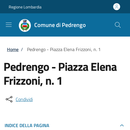
Salta al contenuto principale
Skip to footer content
Regione Lombardia
Comune di Pedrengo
Briciole di pane
Home
/
Pedrengo - Piazza Elena Frizzoni, n. 1
Pedrengo - Piazza Elena
Frizzoni, n. 1
Condividi
INDICE DELLA PAGINA