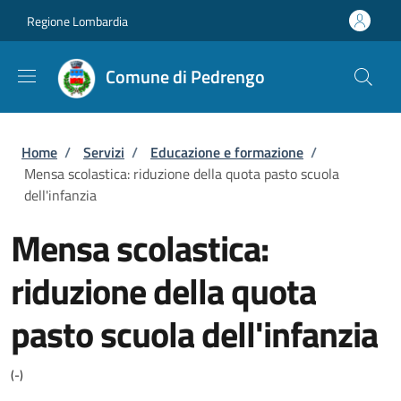
Salta al contenuto principale
Skip to footer content
Regione Lombardia
Comune di Pedrengo
Briciole di pane
Home
/
Servizi
/
Educazione e formazione
/
Mensa scolastica: riduzione della quota pasto scuola
dell'infanzia
Mensa scolastica:
riduzione della quota
pasto scuola dell'infanzia
(-)