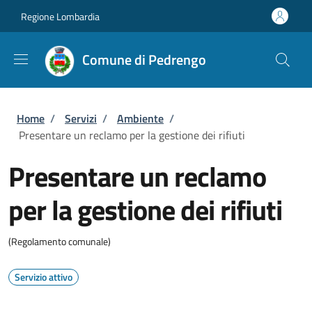
Salta al contenuto principale
Skip to footer content
Regione Lombardia
Comune di Pedrengo
Briciole di pane
Home
/
Servizi
/
Ambiente
/
Presentare un reclamo per la gestione dei rifiuti
Presentare un reclamo
per la gestione dei rifiuti
(Regolamento comunale)
Servizio attivo