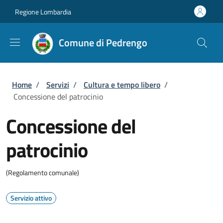
Salta al contenuto principale
Skip to footer content
Regione Lombardia
Comune di Pedrengo
Briciole di pane
Home
/
Servizi
/
Cultura e tempo libero
/
Concessione del patrocinio
Concessione del
patrocinio
(Regolamento comunale)
Servizio attivo