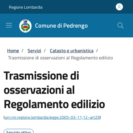
Salta al contenuto principale
Skip to footer content
Regione Lombardia
Comune di Pedrengo
Briciole di pane
Home
/
Servizi
/
Catasto e urbanistica
/
Trasmissione di osservazioni al Regolamento edilizio
Trasmissione di
osservazioni al
Regolamento edilizio
(
urn:nir:regione.lombardia:legge:2005-03-11;12~art29
)
Servizio attivo