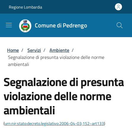
Salta al contenuto principale
Skip to footer content
Regione Lombardia
Comune di Pedrengo
Briciole di pane
Home
/
Servizi
/
Ambiente
/
Segnalazione di presunta violazione delle norme
ambientali
Segnalazione di presunta
violazione delle norme
ambientali
(
urn:nir:stato:decreto.legislativo:2006-04-03;152~art133
)