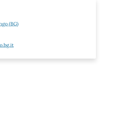
ngo (BG)
.bg.it