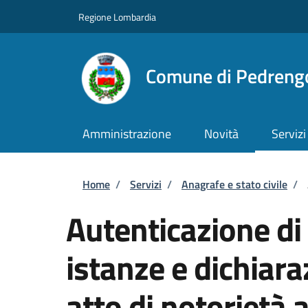
Salta al contenuto principale
Skip to footer content
Regione Lombardia
Comune di Pedreng
Amministrazione
Novità
Servizi
Briciole di pane
Home
/
Servizi
/
Anagrafe e stato civile
/
Autenticazione di 
istanze e dichiara
atto di notorietà 