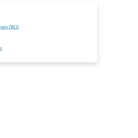
ngo (BG)
t