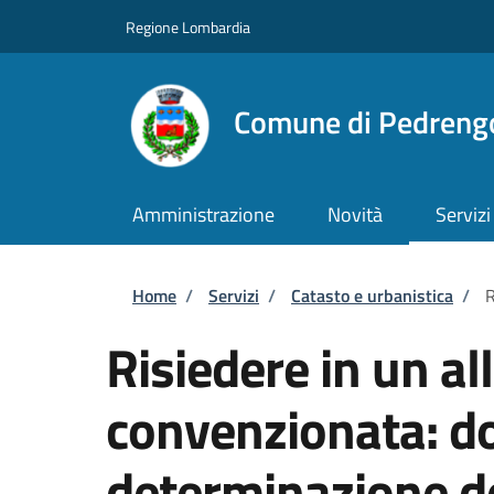
Salta al contenuto principale
Skip to footer content
Regione Lombardia
Comune di Pedreng
Amministrazione
Novità
Servizi
Briciole di pane
Home
/
Servizi
/
Catasto e urbanistica
/
R
Risiedere in un all
convenzionata: d
determinazione d