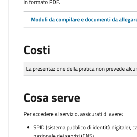
in formato PDF.
Moduli da compilare e documenti da allegar
Costi
Tipo di pagamento
Importo
La presentazione della pratica non prevede al
Cosa serve
Per accedere al servizio, assicurati di avere:
SPID (sistema pubblico di identità digitale), ca
nazionale dei servizi (CNS)