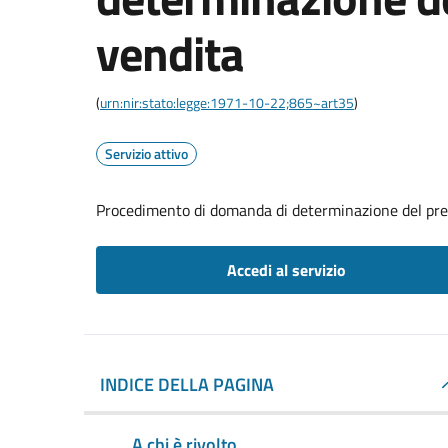
vendita
(
urn:nir:stato:legge:1971-10-22;865~art35
)
Servizio attivo
Procedimento di domanda di determinazione del pre
Accedi al servizio
INDICE DELLA PAGINA
A chi è rivolto