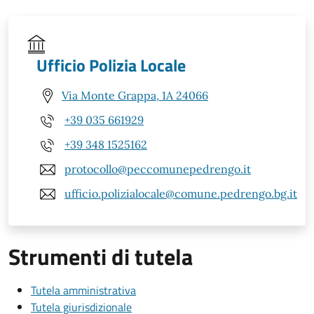
Ufficio Polizia Locale
Via Monte Grappa, 1A 24066
+39 035 661929
+39 348 1525162
protocollo@peccomunepedrengo.it
ufficio.polizialocale@comune.pedrengo.bg.it
Strumenti di tutela
Tutela amministrativa
Tutela giurisdizionale