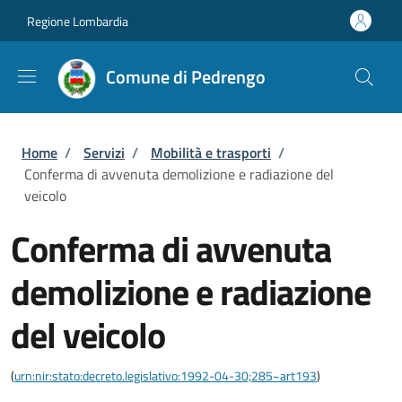
Salta al contenuto principale
Skip to footer content
Regione Lombardia
Comune di Pedrengo
Briciole di pane
Home
/
Servizi
/
Mobilità e trasporti
/
Conferma di avvenuta demolizione e radiazione del
veicolo
Conferma di avvenuta
demolizione e radiazione
del veicolo
(
urn:nir:stato:decreto.legislativo:1992-04-30;285~art193
)