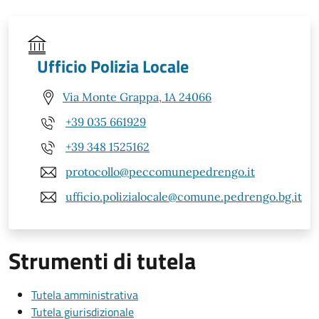
Ufficio Polizia Locale
Via Monte Grappa, 1A 24066
+39 035 661929
+39 348 1525162
protocollo@peccomunepedrengo.it
ufficio.polizialocale@comune.pedrengo.bg.it
Strumenti di tutela
Tutela amministrativa
Tutela giurisdizionale