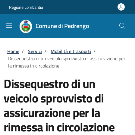
Salta al contenuto principale
Skip to footer content
Regione Lombardia
Comune di Pedrengo
Briciole di pane
Home
/
Servizi
/
Mobilità e trasporti
/
Dissequestro di un veicolo sprovvisto di assicurazione per
la rimessa in circolazione
Dissequestro di un
veicolo sprovvisto di
assicurazione per la
rimessa in circolazione