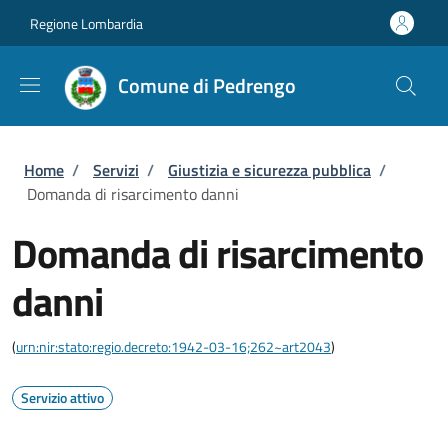
Salta al contenuto principale
Skip to footer content
Regione Lombardia
Comune di Pedrengo
Briciole di pane
Home
/
Servizi
/
Giustizia e sicurezza pubblica
/
Domanda di risarcimento danni
Domanda di risarcimento
danni
(
urn:nir:stato:regio.decreto:1942-03-16;262~art2043
)
Servizio attivo