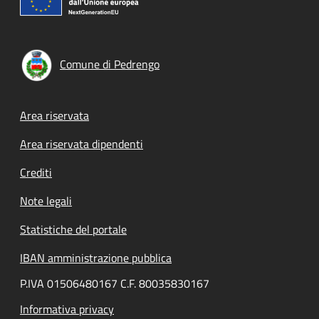
Comune di Pedrengo
Footer menu
Area riservata
Area riservata dipendenti
Crediti
Note legali
Statistiche del portale
IBAN amministrazione pubblica
P.IVA 01506480167 C.F. 80035830167
Informativa privacy