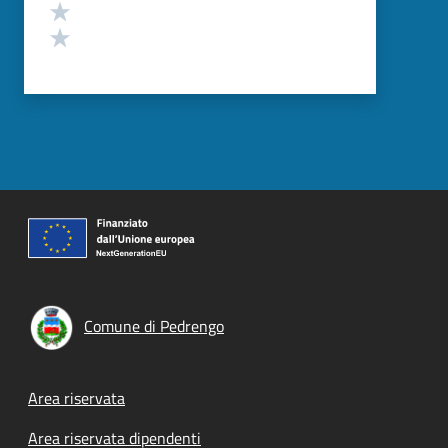
Valuta 2 stelle su 5
Valuta 1 stelle su 5
Comune di Pedrengo
Footer menu
Area riservata
Area riservata dipendenti