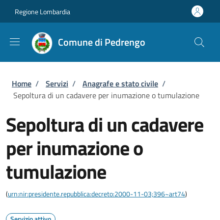
Salta al contenuto principale
Skip to footer content
Regione Lombardia
Comune di Pedrengo
Briciole di pane
Home
/
Servizi
/
Anagrafe e stato civile
/
Sepoltura di un cadavere per inumazione o tumulazione
Sepoltura di un cadavere
per inumazione o
tumulazione
(
urn:nir:presidente.repubblica:decreto:2000-11-03;396~art74
)
Servizio attivo