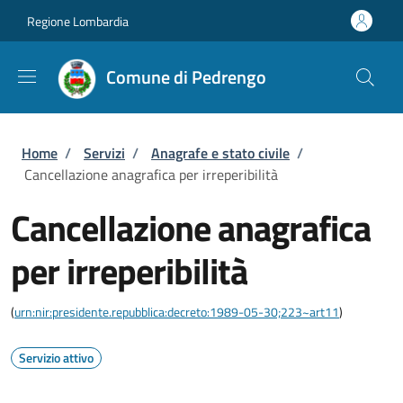
Salta al contenuto principale
Skip to footer content
Regione Lombardia
Comune di Pedrengo
Briciole di pane
Home
/
Servizi
/
Anagrafe e stato civile
/
Cancellazione anagrafica per irreperibilità
Cancellazione anagrafica
per irreperibilità
(
urn:nir:presidente.repubblica:decreto:1989-05-30;223~art11
)
Servizio attivo