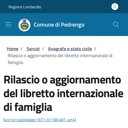
Salta al contenuto principale
Skip to footer content
Regione Lombardia
Comune di Pedrengo
Briciole di pane
Home
/
Servizi
/
Anagrafe e stato civile
/
Rilascio o aggiornamento del libretto internazionale di
famiglia
Rilascio o aggiornamento
del libretto internazionale
di famiglia
(
urn:nir:stato:legge:1977-07-08;487~art4
)