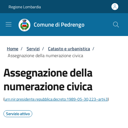
Salta al contenuto principale
Skip to footer content
Regione Lombardia
Comune di Pedrengo
Briciole di pane
Home
/
Servizi
/
Catasto e urbanistica
/
Assegnazione della numerazione civica
Assegnazione della
numerazione civica
(
urn:nir:presidente.repubblica:decreto:1989-05-30;223~art43
)
Servizio attivo