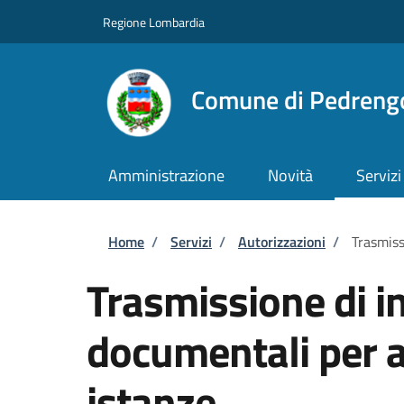
Salta al contenuto principale
Skip to footer content
Regione Lombardia
Comune di Pedreng
Amministrazione
Novità
Servizi
Briciole di pane
Home
/
Servizi
/
Autorizzazioni
/
Trasmiss
Trasmissione di i
documentali per al
istanze