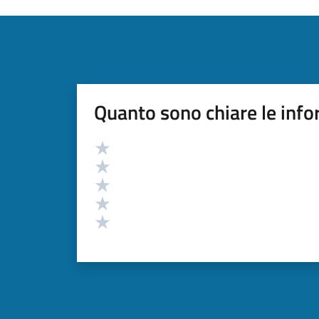
Quanto sono chiare le info
Valutazione
Valuta 5 stelle su 5
Valuta 4 stelle su 5
Valuta 3 stelle su 5
Valuta 2 stelle su 5
Valuta 1 stelle su 5