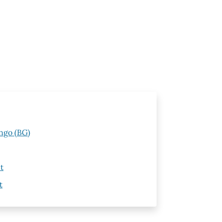
ngo (BG)
t
t