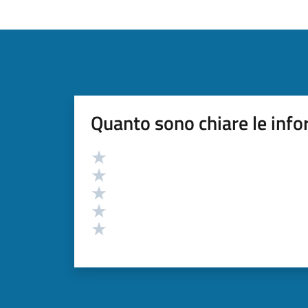
Quanto sono chiare le info
Valutazione
Valuta 5 stelle su 5
Valuta 4 stelle su 5
Valuta 3 stelle su 5
Valuta 2 stelle su 5
Valuta 1 stelle su 5