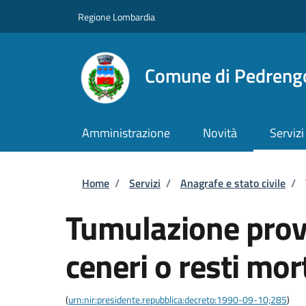
Salta al contenuto principale
Skip to footer content
Regione Lombardia
Comune di Pedreng
Amministrazione
Novità
Servizi
Briciole di pane
Home
/
Servizi
/
Anagrafe e stato civile
/
Tumulazione provv
ceneri o resti mor
(
urn:nir:presidente.repubblica:decreto:1990-09-10;285
)