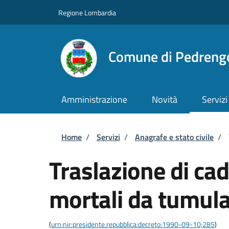
Salta al contenuto principale
Skip to footer content
Regione Lombardia
Comune di Pedreng
Amministrazione
Novità
Servizi
Briciole di pane
Home
/
Servizi
/
Anagrafe e stato civile
/
Traslazione di cad
mortali da tumula
(
urn:nir:presidente.repubblica:decreto:1990-09-10;285
)