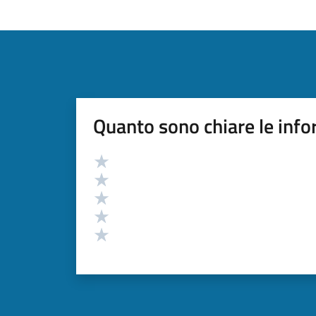
Quanto sono chiare le info
Valutazione
Valuta 5 stelle su 5
Valuta 4 stelle su 5
Valuta 3 stelle su 5
Valuta 2 stelle su 5
Valuta 1 stelle su 5