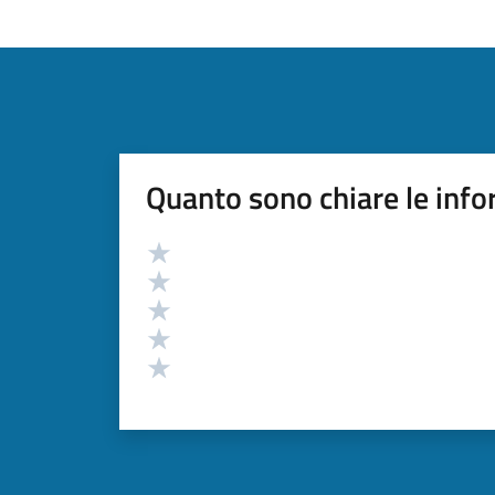
Quanto sono chiare le info
Valutazione
Valuta 5 stelle su 5
Valuta 4 stelle su 5
Valuta 3 stelle su 5
Valuta 2 stelle su 5
Valuta 1 stelle su 5