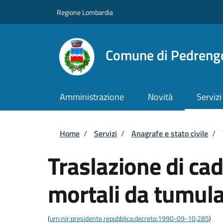
Salta al contenuto principale
Skip to footer content
Regione Lombardia
Comune di Pedreng
Amministrazione
Novità
Servizi
Briciole di pane
Home
/
Servizi
/
Anagrafe e stato civile
/
Traslazione di cad
mortali da tumula
(
urn:nir:presidente.repubblica:decreto:1990-09-10;285
)