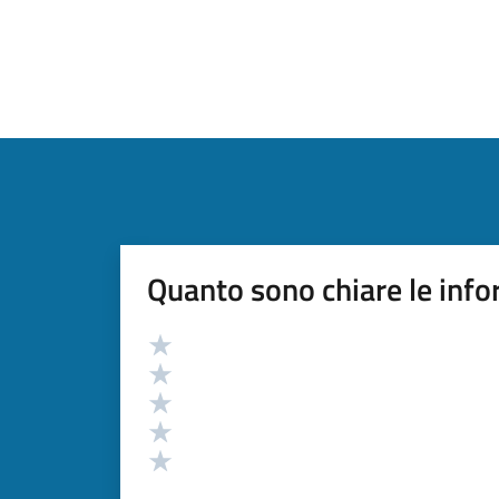
Quanto sono chiare le info
Valutazione
Valuta 5 stelle su 5
Valuta 4 stelle su 5
Valuta 3 stelle su 5
Valuta 2 stelle su 5
Valuta 1 stelle su 5