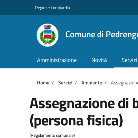
Salta al contenuto principale
Skip to footer content
Regione Lombardia
Comune di Pedreng
Amministrazione
Novità
Servizi
Briciole di pane
Home
/
Servizi
/
Ambiente
/
Assegnazione 
Assegnazione di b
(persona fisica)
(Regolamento comunale)