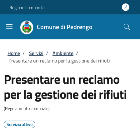
Salta al contenuto principale
Skip to footer content
Regione Lombardia
Comune di Pedrengo
Briciole di pane
Home
/
Servizi
/
Ambiente
/
Presentare un reclamo per la gestione dei rifiuti
Presentare un reclamo
per la gestione dei rifiuti
(Regolamento comunale)
Servizio attivo