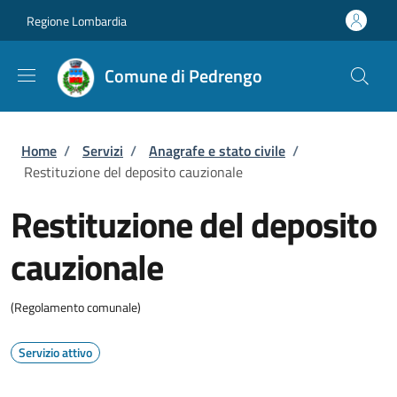
Salta al contenuto principale
Skip to footer content
Regione Lombardia
Comune di Pedrengo
Briciole di pane
Home
/
Servizi
/
Anagrafe e stato civile
/
Restituzione del deposito cauzionale
Restituzione del deposito
cauzionale
(Regolamento comunale)
Servizio attivo