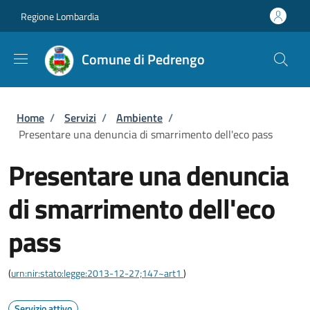
Salta al contenuto principale
Skip to footer content
Regione Lombardia
Comune di Pedrengo
Briciole di pane
Home
/
Servizi
/
Ambiente
/
Presentare una denuncia di smarrimento dell'eco pass
Presentare una denuncia
di smarrimento dell'eco
pass
(
urn:nir:stato:legge:2013-12-27;147~art1
)
Servizio attivo