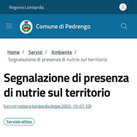
Salta al contenuto principale
Skip to footer content
Regione Lombardia
Comune di Pedrengo
Briciole di pane
Home
/
Servizi
/
Ambiente
/
Segnalazione di presenza di nutrie sul territorio
Segnalazione di presenza
di nutrie sul territorio
(
urn:nir:regione.lombardia:legge:2002-10-07;20
)
Servizio attivo