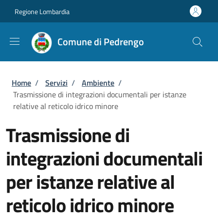
Salta al contenuto principale
Skip to footer content
Regione Lombardia
Comune di Pedrengo
Briciole di pane
Home
/
Servizi
/
Ambiente
/
Trasmissione di integrazioni documentali per istanze
relative al reticolo idrico minore
Trasmissione di
integrazioni documentali
per istanze relative al
reticolo idrico minore