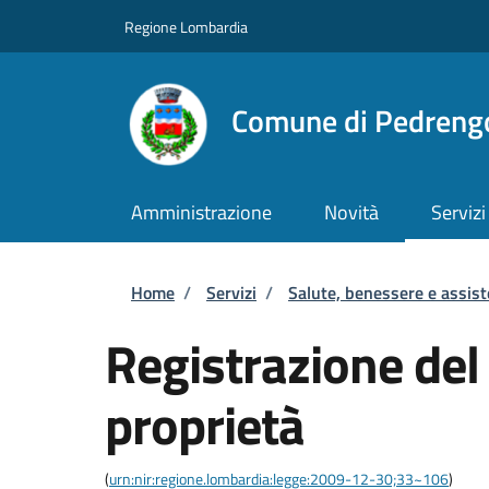
Salta al contenuto principale
Skip to footer content
Regione Lombardia
Comune di Pedreng
Amministrazione
Novità
Servizi
Briciole di pane
Home
/
Servizi
/
Salute, benessere e assis
Registrazione del
proprietà
(
urn:nir:regione.lombardia:legge:2009-12-30;33~106
)