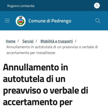
Salta al contenuto principale
Skip to footer content
Regione Lombardia
Comune di Pedrengo
Briciole di pane
Home
/
Servizi
/
Mobilità e trasporti
/
Annullamento in autotutela di un preavviso o verbale di
accertamento per inesattezze
Annullamento in
autotutela di un
preavviso o verbale di
accertamento per