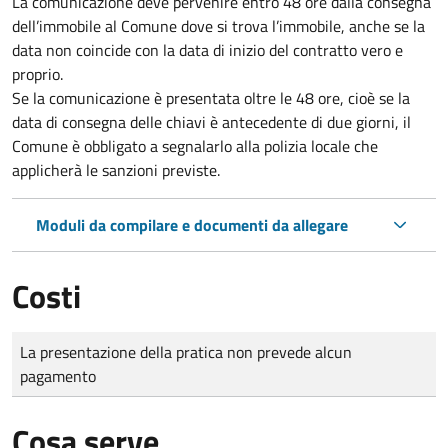
La comunicazione deve pervenire
entro 48 ore
dalla consegna
dell’immobile al Comune dove si trova l’immobile, anche se la
data non coincide con la data di inizio del contratto vero e
proprio.
Se la comunicazione è presentata oltre le 48 ore, cioè se la
data di consegna delle chiavi è antecedente di due giorni, il
Comune è obbligato a segnalarlo alla polizia locale che
applicherà le sanzioni previste.
Moduli da compilare e documenti da allegare
Costi
Tipo di pagamento
Importo
La presentazione della pratica non prevede alcun
pagamento
Cosa serve