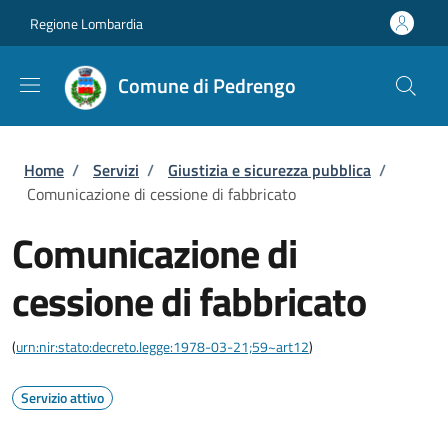
Salta al contenuto principale
Skip to footer content
Regione Lombardia
Comune di Pedrengo
Briciole di pane
Home
/
Servizi
/
Giustizia e sicurezza pubblica
/
Comunicazione di cessione di fabbricato
Comunicazione di
cessione di fabbricato
(
urn:nir:stato:decreto.legge:1978-03-21;59~art12
)
Servizio attivo