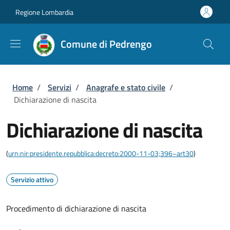
Salta al contenuto principale
Skip to footer content
Regione Lombardia
Comune di Pedrengo
Briciole di pane
Home
/
Servizi
/
Anagrafe e stato civile
/
Dichiarazione di nascita
Dichiarazione di nascita
(
urn:nir:presidente.repubblica:decreto:2000-11-03;396~art30
)
Servizio attivo
Procedimento di dichiarazione di nascita