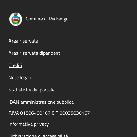
Comune di Pedrengo
Footer menu
Area riservata
Area riservata dipendenti
Crediti
Note legali
Statistiche del portale
IBAN amministrazione pubblica
P.IVA 01506480167 C.F. 80035830167
Informativa privacy
Dichiarazione di accessibilità