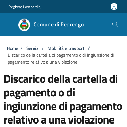
Salta al contenuto principale
Skip to footer content
Regione Lombardia
Comune di Pedrengo
Briciole di pane
Home
/
Servizi
/
Mobilità e trasporti
/
Discarico della cartella di pagamento o di ingiunzione di
pagamento relativo a una violazione
Discarico della cartella di
pagamento o di
ingiunzione di pagamento
relativo a una violazione