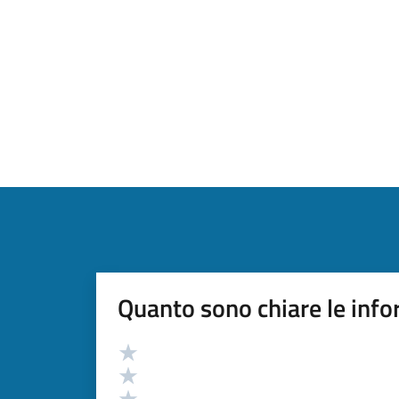
Quanto sono chiare le info
Valutazione
Valuta 5 stelle su 5
Valuta 4 stelle su 5
Valuta 3 stelle su 5