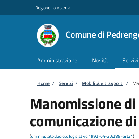
Salta al contenuto principale
Skip to footer content
Regione Lombardia
Comune di Pedreng
Amministrazione
Novità
Servizi
Briciole di pane
Home
/
Servizi
/
Mobilità e trasporti
/
Man
Manomissione di 
comunicazione di i
(
urn:nir:stato:decreto.legislativo:1992-04-30;285~art21
)