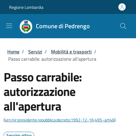
Salta al contenuto principale
Skip to footer content
Regione Lombardia
Comune di Pedrengo
Briciole di pane
Home
/
Servizi
/
Mobilità e trasporti
/
Passo carrabile: autorizzazione all'apertura
Passo carrabile:
autorizzazione
all'apertura
(
urn:nir:presidente.repubblica:decreto:1992-12-16;495~art46
)
Servizio attivo