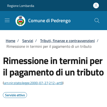
Salta al contenuto principale
Skip to footer content
Regione Lombardia
Comune di Pedrengo
Briciole di pane
Home
/
Servizi
/
Tributi, finanze e contravvenzioni
/
Rimessione in termini per il pagamento di un tributo
Rimessione in termini per
il pagamento di un tributo
(
urn:nir:stato:legge:2000-07-27;212~art9
)
Servizio attivo