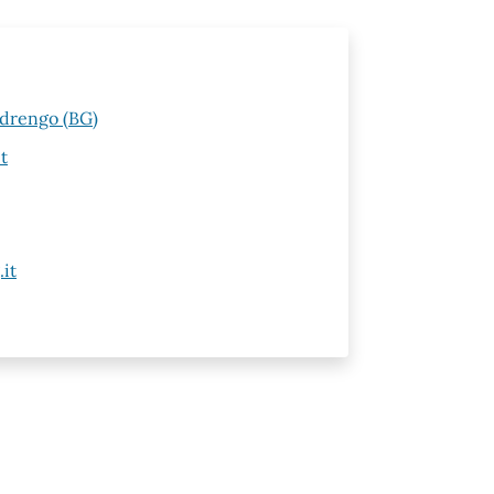
edrengo (BG)
t
it