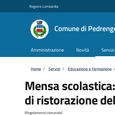
Salta al contenuto principale
Skip to footer content
Regione Lombardia
Comune di Pedreng
Amministrazione
Novità
Servizi
Briciole di pane
Home
/
Servizi
/
Educazione e formazione
Mensa scolastica: 
di ristorazione de
(Regolamento comunale)