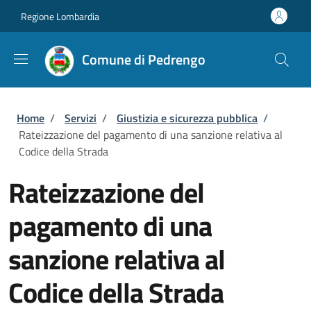
Salta al contenuto principale
Skip to footer content
Regione Lombardia
Comune di Pedrengo
Briciole di pane
Home
/
Servizi
/
Giustizia e sicurezza pubblica
/
Rateizzazione del pagamento di una sanzione relativa al
Codice della Strada
Rateizzazione del
pagamento di una
sanzione relativa al
Codice della Strada