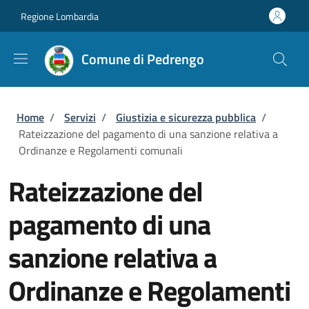
Salta al contenuto principale
Skip to footer content
Regione Lombardia
Comune di Pedrengo
Briciole di pane
Home
/
Servizi
/
Giustizia e sicurezza pubblica
/
Rateizzazione del pagamento di una sanzione relativa a
Ordinanze e Regolamenti comunali
Rateizzazione del
pagamento di una
sanzione relativa a
Ordinanze e Regolamenti