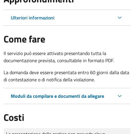
Ulteriori informazioni
Come fare
Il servizio può essere attivato presentando tutta la
documentazione prevista, consultabile in formato PDF.
La domanda deve essere presentata entro 60 giorni dalla data
di contestazione o di notifica della violazione.
Moduli da compilare e documenti da allegare
Costi
Tipo di pagamento
Importo
La presentazione della pratica non prevede alcun