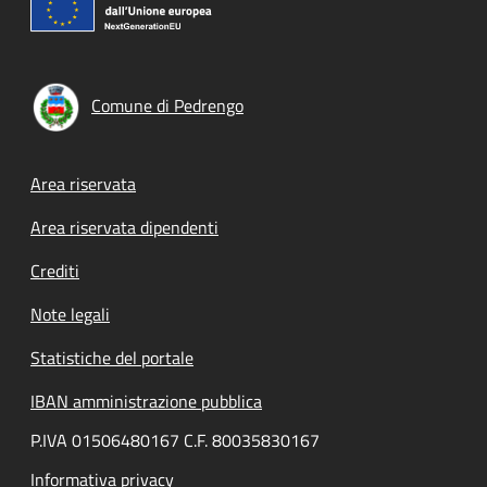
Comune di Pedrengo
Footer menu
Area riservata
Area riservata dipendenti
Crediti
Note legali
Statistiche del portale
IBAN amministrazione pubblica
P.IVA 01506480167 C.F. 80035830167
Informativa privacy