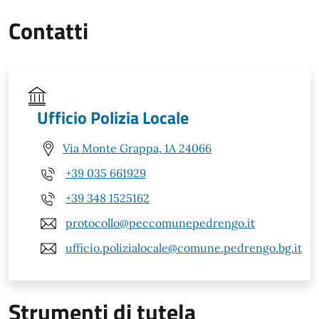
Contatti
Ufficio Polizia Locale
Via Monte Grappa, 1A 24066
+39 035 661929
+39 348 1525162
protocollo@peccomunepedrengo.it
ufficio.polizialocale@comune.pedrengo.bg.it
Strumenti di tutela