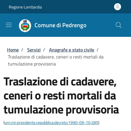
Salta al contenuto principale
Skip to footer content
Regione Lombardia
Comune di Pedrengo
Briciole di pane
Home
/
Servizi
/
Anagrafe e stato civile
/
Traslazione di cadavere, ceneri o resti mortali da
tumulazione provvisoria
Traslazione di cadavere,
ceneri o resti mortali da
tumulazione provvisoria
(
urn:nir:presidente.repubblica:decreto:1990-09-10;285
)